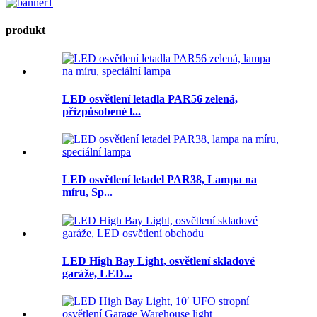
produkt
LED osvětlení letadla PAR56 zelená,
přizpůsobené l...
LED osvětlení letadel PAR38, Lampa na
míru, Sp...
LED High Bay Light, osvětlení skladové
garáže, LED...