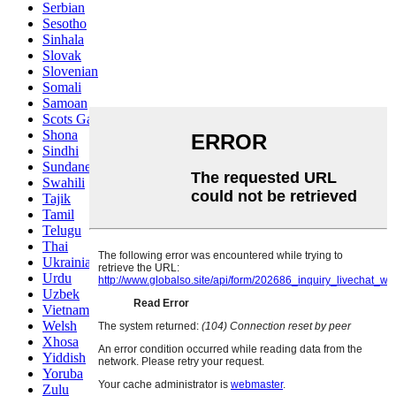
Serbian
Sesotho
Sinhala
Slovak
Slovenian
Somali
Samoan
Scots Gaelic
Shona
Sindhi
Sundanese
Swahili
Tajik
Tamil
Telugu
Thai
Ukrainian
Urdu
Uzbek
Vietnamese
Welsh
Xhosa
Yiddish
Yoruba
Zulu