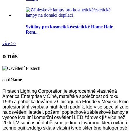
Svítilny pro kosmetické/estetické Home Hair
Rem...
více >>
o nás
co děláme
Firstech Lighting Corporation je stoprocentně vlastněná
America Enterprise v Číně, mateřská společnost od roku
1935 a pobočka továren v Chicagu na Floridě v Mexiku.Jsme
profesionální výroba a high-tech podnik, který se specializuje
na osvětlení letadel, požární poplachové zábleskové lampy a
vysoce kvalitní komerční osvětlení LED žárovek již více než
20 let. V současné době jsme jedinou továrnou, která ovládá
technologii tvrdého skla a vlastní tvrdé skleněné halogenové