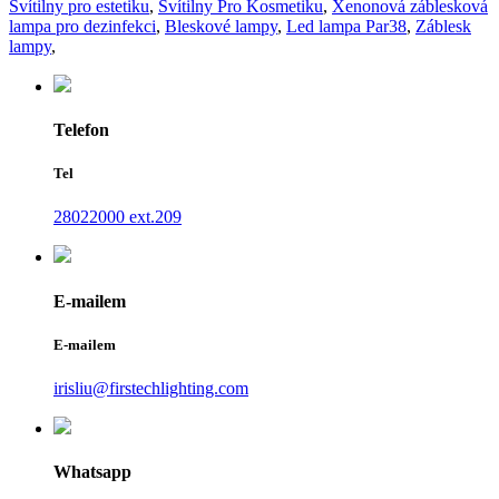
Svítilny pro estetiku
,
Svítilny Pro Kosmetiku
,
Xenonová záblesková
lampa pro dezinfekci
,
Bleskové lampy
,
Led lampa Par38
,
Záblesk
lampy
,
Telefon
Tel
28022000 ext.209
E-mailem
E-mailem
irisliu@firstechlighting.com
Whatsapp