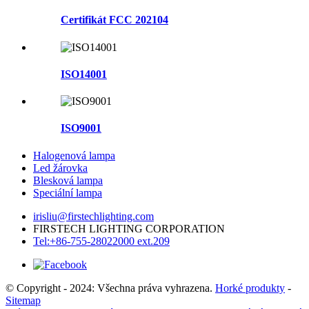
Certifikát FCC 202104
ISO14001
ISO9001
Halogenová lampa
Led žárovka
Blesková lampa
Speciální lampa
irisliu@firstechlighting.com
FIRSTECH LIGHTING CORPORATION
Tel:+86-755-28022000 ext.209
© Copyright - 2024: Všechna práva vyhrazena.
Horké produkty
-
Sitemap