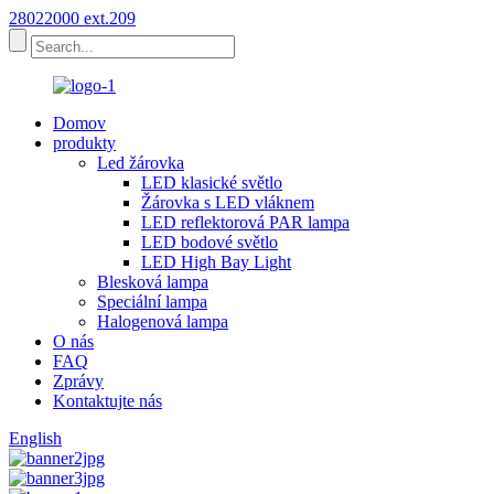
28022000 ext.209
Domov
produkty
Led žárovka
LED klasické světlo
Žárovka s LED vláknem
LED reflektorová PAR lampa
LED bodové světlo
LED High Bay Light
Blesková lampa
Speciální lampa
Halogenová lampa
O nás
FAQ
Zprávy
Kontaktujte nás
English